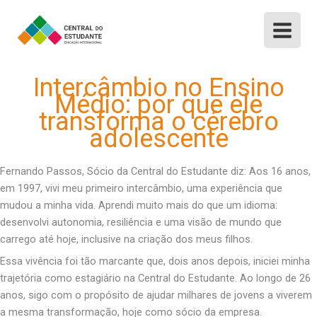
Ir
para
Main
o
conteúdo
Menu
Intercâmbio no Ensino
Médio: por que ele
transforma o cérebro
adolescente
Fernando Passos, Sócio da Central do Estudante diz: Aos 16 anos,
em 1997, vivi meu primeiro intercâmbio, uma experiência que
mudou a minha vida. Aprendi muito mais do que um idioma:
desenvolvi autonomia, resiliência e uma visão de mundo que
carrego até hoje, inclusive na criação dos meus filhos.
Essa vivência foi tão marcante que, dois anos depois, iniciei minha
trajetória como estagiário na Central do Estudante. Ao longo de 26
anos, sigo com o propósito de ajudar milhares de jovens a viverem
a mesma transformação, hoje como sócio da empresa.