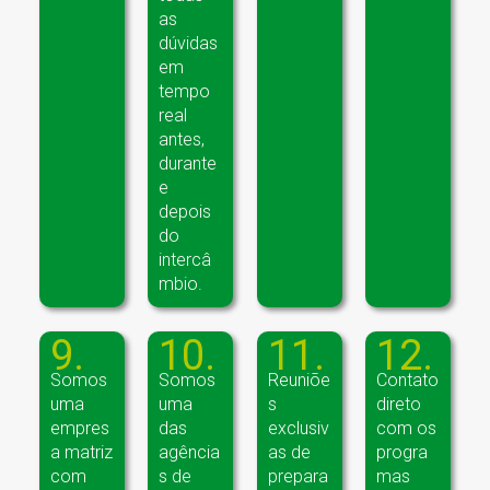
as
dúvidas
em
tempo
real
antes,
durante
e
depois
do
intercâ
mbio.
9.
10.
11.
12.
Somos
Somos
Reuniõe
Contato
uma
uma
s
direto
empres
das
exclusiv
com os
a matriz
agência
as de
progra
com
s de
prepara
mas