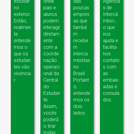
estudar
onde
das
Agência
no
pais e
poucas
s de
exterior.
alunos
empres
Intercâ
Então,
podem
as que
mbio-,
realmen
interagir
també
o que
te
diretam
m
nos
entende
ente
recebe
ajuda e
mos o
com a
m
facilita
que os
coorde
interca
nos
estudan
nação
mbistas
contato
tes vão
operaci
no
s com
vivencia
onal da
Brasil.
as
r.
Central
Portant
embaix
do
o,
adas e
Estudan
entende
consula
te.
mos os
dos.
Assim,
dois
vocês
lados.
poderã
o tirar
todas