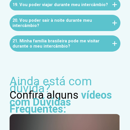
19. Vou poder viajar durante meu intercâmbio?
20. Vou poder sair à noite durante meu
intercâmbio?
21. Minha família brasileira pode me visitar
durante o meu intercâmbio?
Ainda está com
dúvida?
Confira alguns
vídeos
com Dúvidas
Frequentes: