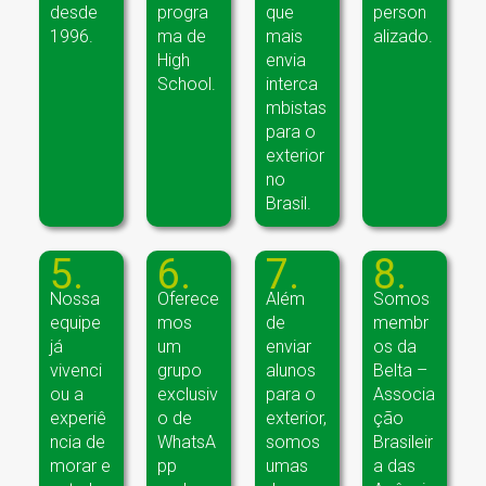
desde
progra
que
person
1996.
ma de
mais
alizado.
High
envia
School.
interca
mbistas
para o
exterior
no
Brasil.
5.
6.
7.
8.
Nossa
Oferece
Além
Somos
equipe
mos
de
membr
já
um
enviar
os da
vivenci
grupo
alunos
Belta –
ou a
exclusiv
para o
Associa
experiê
o de
exterior,
ção
ncia de
WhatsA
somos
Brasileir
morar e
pp
umas
a das