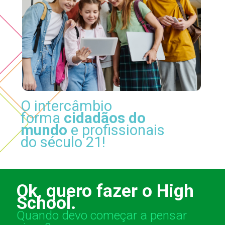
O intercâmbio
forma
cidadãos do
mundo
e profissionais
do século 21!
Ok, quero fazer o High
School.
Quando devo começar a pensar